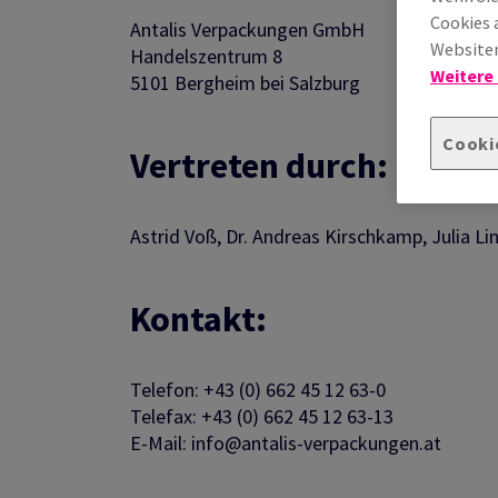
Cookies 
Antalis Verpackungen GmbH
Websiten
Handelszentrum 8
Weitere
5101 Bergheim bei Salzburg
Cooki
Vertreten durch:
Astrid Voß,
Dr. Andreas Kirschkamp, Julia L
Kontakt:
Telefon: +43 (0) 662 45 12 63-0
Telefax: +43 (0) 662 45 12 63-13
E-Mail: info@antalis-verpackungen.at