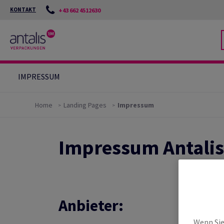
KONTAKT
+43 662 4512630
IMPRESSUM
Home
Landing Pages
Impressum
Impressum Antali
Anbieter:
Wenn Sie