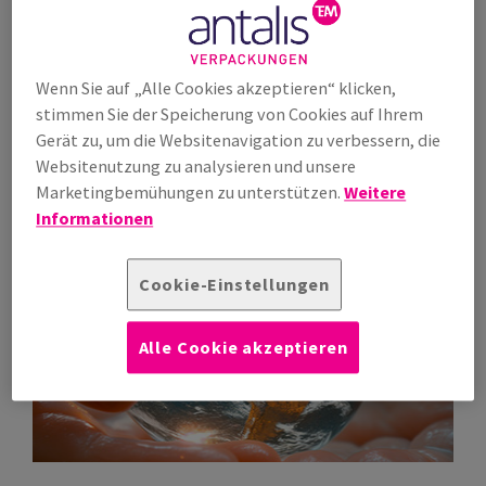
Reduzierung der Gesamtkosten
Wenn Sie auf „Alle Cookies akzeptieren“ klicken,
Reduzieren Sie mit intelligenten Verpackungskonzepten
stimmen Sie der Speicherung von Cookies auf Ihrem
Ihre Kosten
Gerät zu, um die Websitenavigation zu verbessern, die
Websitenutzung zu analysieren und unsere
Mehr erfahren
Marketingbemühungen zu unterstützen.
Weitere
Informationen
Cookie-Einstellungen
Alle Cookie akzeptieren