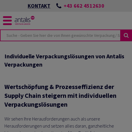
+43 662 4512630
KONTAKT
KUSTHEMEN
KEIT
Individuelle Verpackungslösungen von Antalis
Verpackungen
ÖSUNGEN
SPORTSCHÄDEN
NES
UTURE
CKUNGEN
ONZEPTES
LMATERIAL
BEI ANTALIS
Wertschöpfung & Prozesseffizienz der
HUTZVERPACKUNGEN
Supply Chain steigern mit individuellen
Verpackungslösungen
TER & PALETTEN
E-COMMERCE
TSWISSEN
LIEN
Wir sehen Ihre Herausforderungen auch als unsere
HUTZ
ANTEN
Herausforderungen und setzen alles daran, ganzheitliche
KUNGSKATALOG