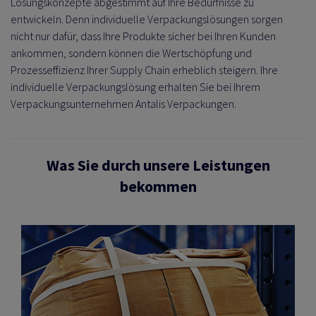
Lösungskonzepte abgestimmt auf Ihre Bedürfnisse zu
entwickeln. Denn individuelle Verpackungslösungen sorgen
ALOGISTIK
RPACKEN
nicht nur dafür, dass Ihre Produkte sicher bei Ihren Kunden
 EIGENMARKE VON
ankommen, sondern können die Wertschöpfung und
Prozesseffizienz Ihrer Supply Chain erheblich steigern. Ihre
 PROZESSE
RODUKTE
individuelle Verpackungslösung erhalten Sie bei Ihrem
DAS TALK-FORMAT
Verpackungsunternehmen Antalis Verpackungen.
FEN
ERKETTE
NTWICKLUNG
Was Sie durch unsere Leistungen
RUNG
RSAND
bekommen
ASCHINEN
SS
 KÜHLKETTE
RÜFUNG
TUNG
ETREUUNG