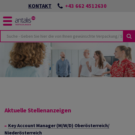
+43 662 4512630
KONTAKT
KUSTHEMEN
KEIT
ÖSUNGEN
SPORTSCHÄDEN
NES
UTURE
CKUNGEN
ONZEPTES
LMATERIAL
BEI ANTALIS
HUTZVERPACKUNGEN
TER & PALETTEN
E-COMMERCE
Aktuelle Stellenanzeigen
TSWISSEN
LIEN
Key Account Manager (M/W/D) Oberösterreich/
HUTZ
ANTEN
Niederösterreich
KUNGSKATALOG