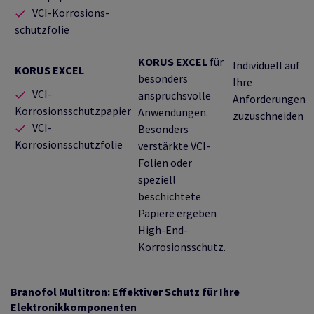
VCI-Korrosions-
schutzfolie
KORUS EXCEL
für
Individuell auf
KORUS EXCEL
besonders
Ihre
VCI-
anspruchsvolle
Anforderungen
Korrosionsschutzpapier
Anwendungen.
zuzuschneiden
VCI-
Besonders
Korrosionsschutzfolie
verstärkte VCI-
Folien oder
speziell
beschichtete
Papiere ergeben
High-End-
Korrosionsschutz.
Branofol Multitron:
Effektiver Schutz für Ihre
Elektronikkomponenten