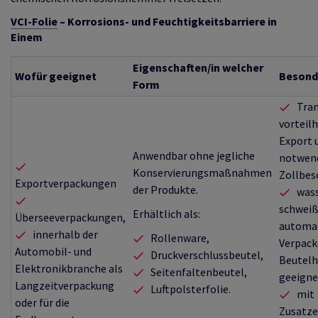
VCI-Folie
– Korrosions- und Feuchtigkeitsbarriere in
Einem
Eigenschaften/in welcher
Wofür geeignet
Besond
Form
Tran
vorteil
Export 
Anwendbar ohne jegliche
notwen
Konservierungsmaßnahmen
Zollbes
Exportverpackungen
der Produkte.
wass
schweiß
Erhältlich als:
Überseeverpackungen,
automa
innerhalb der
Rollenware,
Verpack
Automobil- und
Druckverschlussbeutel,
Beutelh
Elektronikbranche als
Seitenfaltenbeutel,
geeigne
Langzeitverpackung
Luftpolsterfolie.
mit
oder für die
Zusatze