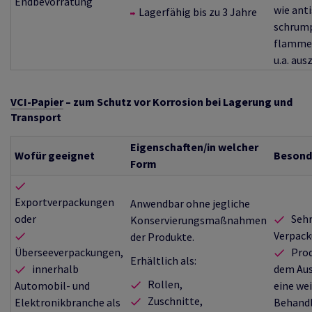
Endbevorratung
wie anti
Lagerfähig bis zu 3 Jahre
schrump
flamm
u.a. au
VCI-Papier
–
zum Schutz vor Korrosion bei Lagerung und
Transport
Eigenschaften/in welcher
Wofür geeignet
Besond
Form
Exportverpackungen
Anwendbar ohne jegliche
oder
Sehr
Konservierungsmaßnahmen
Verpack
der Produkte.
Überseeverpackungen,
Prod
Erhältlich als:
innerhalb
dem Au
Rollen,
Automobil- und
eine we
Zuschnitte,
Elektronikbranche als
Behand