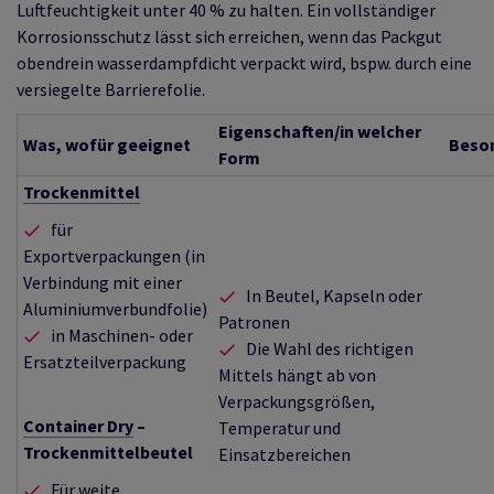
Luftfeuchtigkeit unter 40 % zu halten. Ein vollständiger
Korrosionsschutz lässt sich erreichen, wenn das Packgut
obendrein wasserdampfdicht verpackt wird, bspw. durch eine
versiegelte Barrierefolie.
Eigenschaften/in welcher
Was, wofür geeignet
Beso
Form
Trockenmittel
für
Exportverpackungen (in
Verbindung mit einer
In Beutel, Kapseln oder
Aluminiumverbundfolie)
Patronen
in Maschinen- oder
Die Wahl des richtigen
Ersatzteilverpackung
Mittels hängt ab von
Verpackungsgrößen,
Container Dry
–
Temperatur und
Trockenmittelbeutel
Einsatzbereichen
Für weite