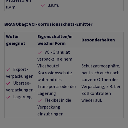
u.a.m.
u.v.m.
BRANObag
: VCI-Korrosionsschutz-Emitter
Wofür
Eigenschaften/in
Besonderheiten
geeignet
welcher Form
VCI-Granulat
verpackt in einem
Vliesbeutel
Schutzatmosphäre,
Export-
Korrosionsschutz
baut sich auch nach
verpackungen
während des
kurzem Öffnen der
Übersee-
Transports oder der
Verpackung, z.B. bei
verpackungen,
Lagerung
Zollkontrollen
Lagerung
Flexibel in die
wieder auf.
Verpackung
einzubringen