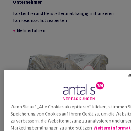
Unternehmen
Kostenfrei und Herstellerunabhängig mit unseren
Korrosionsschutzexperten
Mehr erfahren
A
Wenn Sie auf „Alle Cookies akzeptieren“ klicken, stimmen S
Speicherung von Cookies auf Ihrem Gerät zu, um die Websit
zu verbessern, die Websitenutzung zu analysieren und unse
Marketingbemühungen zu unterstützen.
Weitere Informa