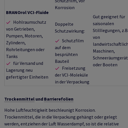
Schutzfilm, vor
Korrosion
BRANOrol VCI-Fluide
Gut geeignet für
Hohlraumschutz
saisonalen
Doppelte
von Getrieben,
Stilllegungen, z.B
Schutzwirkung:
Pumpen, Motoren,
von
Schutzfilm
Zylindern,
landwirtschaftlic
auf dem
Rohrleitungen oder
Maschinen,
besprühten
Tanks
Schneeräumgerä
Bauteil
für Versand und
oder Booten
Freisetzung
Lagerung neu
der VCI-Moleküle
gefertigter Einheiten
in der Verpackung
Trockenmittel
und
Barrierefolien
Hohe Luftfeuchtigkeit beschleunigt Korrosion.
Trockenmittel, die in die Verpackung gehängt oder gelegt
werden, entziehen der Luft Wasserdampf, so ist die relative