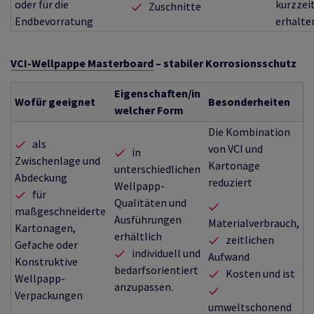
oder für die
kurzzei
Zuschnitte
Endbevorratung
erhalten
VCI-Wellpappe Masterboard
– stabiler Korrosionsschutz
Eigenschaften/in
Wofür geeignet
Besonderheiten
welcher Form
Die Kombination
als
von VCI und
in
Zwischenlage und
Kartonage
unterschiedlichen
Abdeckung
reduziert
Wellpapp-
für
Qualitäten und
maßgeschneiderte
Ausführungen
Materialverbrauch,
Kartonagen,
erhältlich
zeitlichen
Gefache oder
individuell und
Aufwand
Konstruktive
bedarfsorientiert
Kosten und ist
Wellpapp-
anzupassen.
Verpackungen
umweltschonend