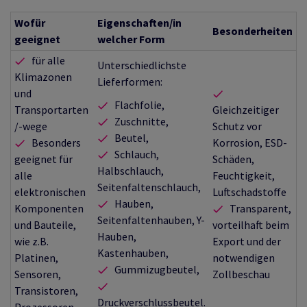
Wofür
Eigenschaften/in
Besonderheiten
geeignet
welcher Form
für alle
Unterschiedlichste
Klimazonen
Lieferformen:
und
Flachfolie,
Transportarten
Gleichzeitiger
Zuschnitte,
/-wege
Schutz vor
Beutel,
Besonders
Korrosion, ESD-
Schlauch,
geeignet für
Schäden,
Halbschlauch,
alle
Feuchtigkeit,
Seitenfaltenschlauch,
elektronischen
Luftschadstoffe
Hauben,
Komponenten
Transparent,
Seitenfaltenhauben, Y-
und Bauteile,
vorteilhaft beim
Hauben,
wie z.B.
Export und der
Kastenhauben,
Platinen,
notwendigen
Gummizugbeutel,
Sensoren,
Zollbeschau
Transistoren,
Druckverschlussbeutel.
Prozessoren