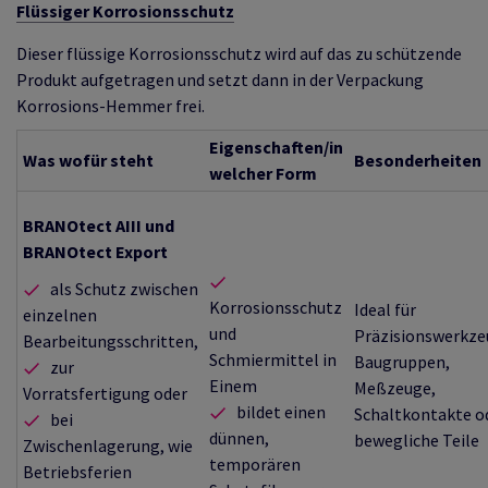
Flüssiger Korrosionsschutz
Dieser flüssige Korrosionsschutz wird auf das zu schützende
Produkt aufgetragen und setzt dann in der Verpackung
Korrosions-Hemmer frei.
Eigenschaften/in
Was wofür steht
Besonderheiten
welcher Form
BRANOtect AIII und
BRANOtect Export
als Schutz zwischen
Korrosionsschutz
Ideal für
einzelnen
und
Präzisionswerkze
Bearbeitungsschritten,
Schmiermittel in
Baugruppen,
zur
Einem
Meßzeuge,
Vorratsfertigung oder
bildet einen
Schaltkontakte o
bei
dünnen,
bewegliche Teile
Zwischenlagerung, wie
temporären
Betriebsferien