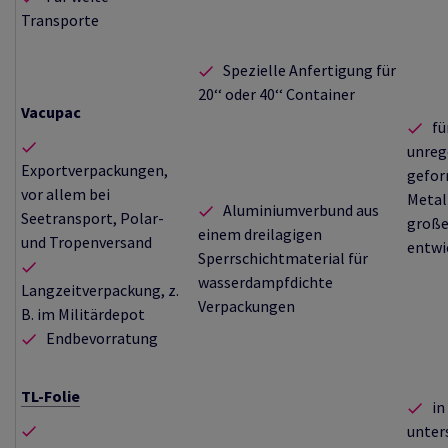
Transporte
Spezielle Anfertigung für
20‘‘ oder 40‘‘ Container
Vacupac
fü
unreg
Exportverpackungen,
gefo
vor allem bei
Metal
Aluminiumverbund aus
Seetransport, Polar-
große
einem dreilagigen
und Tropenversand
entwi
Sperrschichtmaterial für
wasserdampfdichte
Langzeitverpackung, z.
Verpackungen
B. im Militärdepot
Endbevorratung
TL-Folie
in
unter