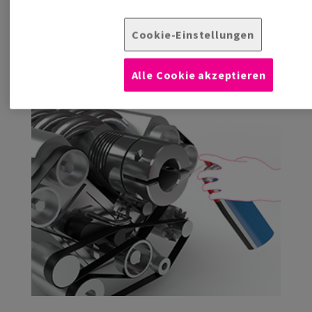
Trockenmittel und Barrierefolien
Cookie-Einstellungen
Spezielle Korrosionsschutzlösungen für den Export
Mehr erfahren
Alle Cookie akzeptieren