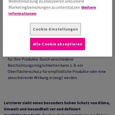
Websitenutzung zu analysieren und unsere
Marketingbemühungen zu unterstützen.
Weitere
Informationen
Cookie-Einstellungen
Anwendungsbeispiel: Kugelprägepapier
Alle Cookie akzeptieren
Die mehrlagigen, recycelbaren Polsterkissen
auf Papierbasis bieten einen guten Polsterschutz
für Ihre Produkte. Durch verschiedene
Beschichtungsmöglichkeiten kann z. B. ein
Oberflächenschutz für empfindliche Produkte oder eine
absorbierende Wirkung erzeugt werden.
Letzterer sieht einen besonders hohen Schutz von Klima,
Umwelt und Gesundheit vor und definiert
Qualitätsstandards.
Doch auch die Herstellung von Papier