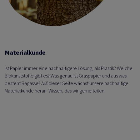
ALOGISTIK
RPACKEN
 EIGENMARKE VON
 PROZESSE
RODUKTE
DAS TALK-FORMAT
Materialkunde
FEN
ERKETTE
NTWICKLUNG
Ist Papier immer eine nachhaltigere Lösung, als Plastik? Welche
RUNG
RSAND
Biokunststoffe gibt es? Was genau ist Graspapier und aus was
besteht Bagasse? Auf dieser Seite wächst unsere nachhaltige
Materialkunde heran. Wissen, das wir gerne teilen.
ASCHINEN
SS
 KÜHLKETTE
RÜFUNG
TUNG
ETREUUNG