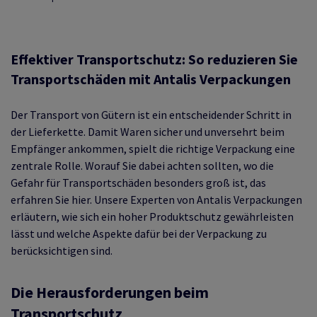
ALOGISTIK
RPACKEN
 EIGENMARKE VON
Effektiver Transportschutz: So reduzieren Sie
 PROZESSE
Transportschäden mit Antalis Verpackungen
RODUKTE
DAS TALK-FORMAT
Der Transport von Gütern ist ein entscheidender Schritt in
FEN
ERKETTE
NTWICKLUNG
der Lieferkette. Damit Waren sicher und unversehrt beim
Empfänger ankommen, spielt die richtige Verpackung eine
RUNG
RSAND
zentrale Rolle. Worauf Sie dabei achten sollten, wo die
Gefahr für Transportschäden besonders groß ist, das
erfahren Sie hier. Unsere Experten von Antalis Verpackungen
ASCHINEN
SS
erläutern, wie sich ein hoher Produktschutz gewährleisten
lässt und welche Aspekte dafür bei der Verpackung zu
berücksichtigen sind.
 KÜHLKETTE
RÜFUNG
Die Herausforderungen beim
TUNG
Transportschutz
ETREUUNG