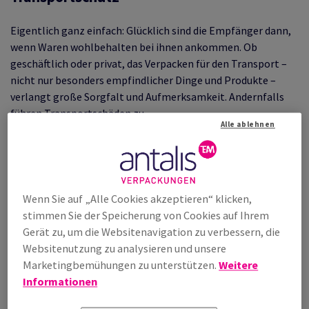
Eigentlich ganz einfach: Glücklich sind die Empfänger dann,
wenn Waren wohlbehalten bei ihnen ankommen. Ob
geschäftlich oder privat, das Verpacken für den Transport –
nicht nur besonders empfindlicher Dinge und Produkte –
verlangt große Sorgfalt und Aufmerksamkeit. Andernfalls
führen Transportschäden zu
Alle ablehnen
Reklamationen
Unzufriedenen Kunden und negativen
Geschäftsbewertungen
Zeit und Kosten für Neuproduktion, Nachbesserung,
Wenn Sie auf „Alle Cookies akzeptieren“ klicken,
Nachlieferung
stimmen Sie der Speicherung von Cookies auf Ihrem
Ressourcenverschwendung
Gerät zu, um die Websitenavigation zu verbessern, die
Websitenutzung zu analysieren und unsere
Welchen Belastungen treten bei Transporten auf?
Marketingbemühungen zu unterstützen.
Weitere
Informationen
Während des Transports sind Güter – in Abhängigkeit von
Transportweg und Transportmitteln – ganz