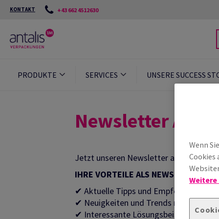
KONTAKT
+43 662 4512630
PRODUKTE
SERVICES
UNSERE SUCCESS ST
Newsletter Anm
Wenn Sie
Cookies 
Jetzt unseren Newsletter abonnieren u
Websiten
IHRE VORTEILE ALS NEWSLETTER-A
Weitere
✔ Aktuelle Tipps und Empfehlungen au
✔ Neuigkeiten und Trends rund ums T
Cooki
✔ Interessante Lösungsbeispiele aus de