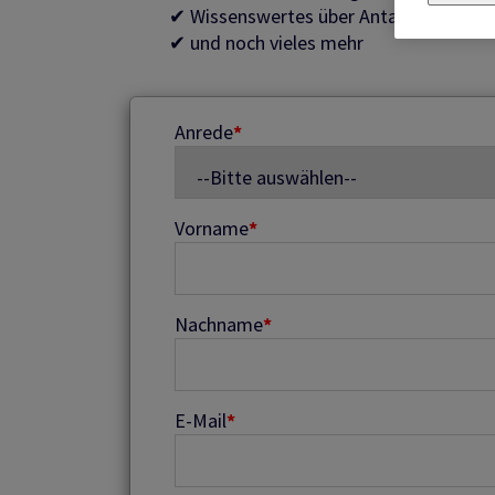
✔ Wissenswertes über Antalis Verpac
✔ und noch vieles mehr
Anrede
*
Vorname
*
Nachname
*
E-Mail
*