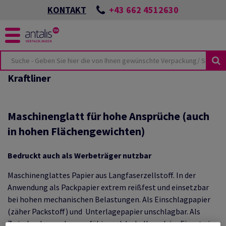
+43 662 4512630
KONTAKT
Kraftliner
KUSTHEMEN
KEIT
ÖSUNGEN
SPORTSCHÄDEN
NES
UTURE
CKUNGEN
Maschinenglatt für hohe Ansprüche (auch
ONZEPTES
in hohen Flächengewichten)
LMATERIAL
BEI ANTALIS
Bedruckt auch als Werbeträger nutzbar
HUTZVERPACKUNGEN
Maschinenglattes Papier aus Langfaserzellstoff. In der
TER & PALETTEN
E-COMMERCE
TSWISSEN
Anwendung als Packpapier extrem reißfest und einsetzbar
LIEN
bei hohen mechanischen Belastungen. Als Einschlagpapier
(zäher Packstoff) und Unterlagepapier unschlagbar. Als
HUTZ
ANTEN
Zwischenlage sehr saugfähig und deshalb auch im Einsatz in
KUNGSKATALOG