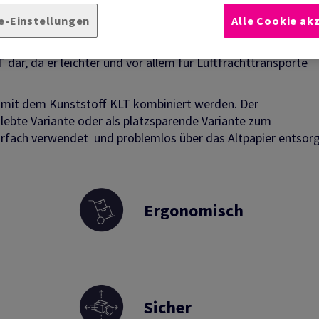
e-Einstellungen
Alle Cookie ak
t ein variabler Karton mit guten Stapeleigenschaften und ei
 verschiedener Produkte bis zu einem Füllgewicht von 15 
 dar, da er leichter und vor allem für Luftfrachttransporte
 mit dem Kunststoff KLT kombiniert werden. Der
rklebte Variante oder als platzsparende Variante zum
hrfach verwendet und problemlos über das Altpapier entsor
Ergonomisch
Sicher