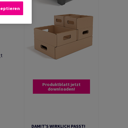
zeptieren
nfacher
kg. Er
gt
Produktblatt jetzt
downloaden!
DAMIT'S WIRKLICH PASST!