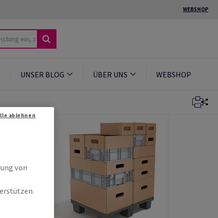
WEBSHOP
UNSER BLOG
ÜBER UNS
WEBSHOP
Alle ablehnen
r
rung von
erstützen.