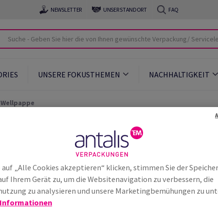
NEWSLETTER
UNSER STANDORT
FAQ
ORIES
UNSERE FOKUSTHEMEN
NACHHALTIGKEIT
 Wellpappe
(KLT) aus Wellpappe - Fü
 Kg
 auf „Alle Cookies akzeptieren“ klicken, stimmen Sie der Speiche
auf Ihrem Gerät zu, um die Websitenavigation zu verbessern, die
utzung zu analysieren und unsere Marketingbemühungen zu unt
DA Norm 4530
 Informationen