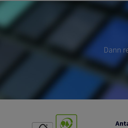
Dann re
Anta