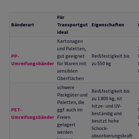
Für
Bänderart
Transportgut
Eigenschaften
ideal
Kartonagen
und Paletten,
PP-
gut geeignet
Reißfestigkeit bis
Umreifungsbänder
für Waren mit
zu 550 kg
sensiblen
Oberflächen
schwere
Reißfestigkeit bis
Packgüter und
zu 1.800 kg, ist
Paletten,
die
hitze- und UV-
PET-
ggf. auch im
beständig und
Umreifungsbänder
Freien
besitzt hohe
gelagert
Schock-
werden
absorbierungskraft