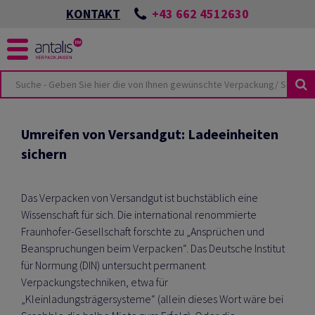
+43 662 4512630
KONTAKT
KUSTHEMEN
KEIT
Umreifen von Versandgut: Ladeeinheiten
sichern
ÖSUNGEN
SPORTSCHÄDEN
NES
UTURE
CKUNGEN
ONZEPTES
Das Verpacken von Versandgut ist buchstäblich eine
LMATERIAL
BEI ANTALIS
Wissenschaft für sich. Die international renommierte
HUTZVERPACKUNGEN
Fraunhofer-Gesellschaft forschte zu „Ansprüchen und
Beanspruchungen beim Verpacken“. Das Deutsche Institut
TER & PALETTEN
E-COMMERCE
TSWISSEN
für Normung (DIN) untersucht permanent
LIEN
Verpackungstechniken, etwa für
HUTZ
ANTEN
„Kleinladungsträgersysteme“ (allein dieses Wort wäre bei
KUNGSKATALOG