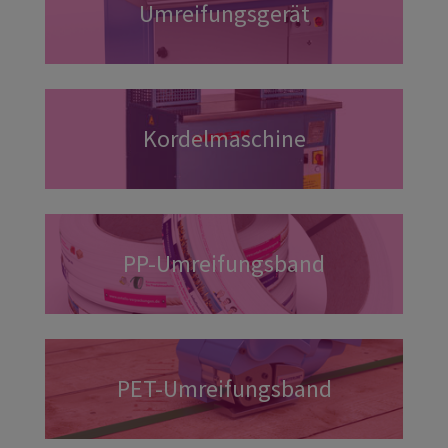
Umreifungsgerät
Kordelmaschine
PP-Umreifungsband
Preiswert und vielseitig einsetzbar
PET-Umreifungsband