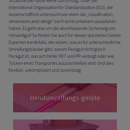
Srcabble die halbe Miete zum Erfolg). Oder die
International Organization for Standardization (ISO), die
ALOGISTIK
wissenschaftlich untersucht wie eben die „classification,
RPACKEN
 EIGENMARKE VON
dimensions and ratings“ bei Frachtcontainern auszufallen
haben. Es geht also um die allumfassende Sicherung von
 PROZESSE
RODUKTE
Versandgut! So finden Sie auch für diesen speziellen Sektor
DAS TALK-FORMAT
Experten bei Antalis, die wissen, was es für unterschiedliche
FEN
ERKETTE
Umreifungsbänder gibt, warum Packgut nicht gleich
NTWICKLUNG
Packgut ist, was sich hinter PET und PP verbirgt oder wie
Tücken eines Transportes auszuschließen sind. Und dies
RUNG
RSAND
flexibel, unkompliziert und zuverlässig.
ASCHINEN
SS
Handumreifungs-geräte
 KÜHLKETTE
RÜFUNG
TUNG
ETREUUNG
Kabelloses Umreifen und Bündeln