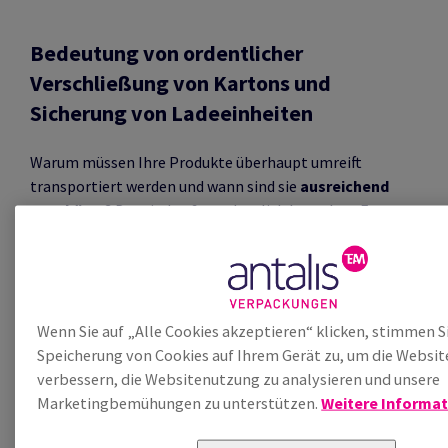
Bedeutung von ordentlicher
Verschließung von Kartons und
Sicherung von Ladeeinheiten
Warum müssen Ihre Produkte überhaupt umreift
transportiert werden und wann sind sie
ausreichend
geschützt
? Das sind außerordentlich komplexe Fragen.
Dazu vier Beispiele:
Ist Ihr Produkt sehr empfindlich und verlangt es
erhöhte Vorsicht?
Welche klimatischen Umstände sind beim Transport
Wenn Sie auf „Alle Cookies akzeptieren“ klicken, stimmen S
zu berücksichtigen?
Speicherung von Cookies auf Ihrem Gerät zu, um die Websit
Was ist beim Entpacken und Lagern zu bedenken?
verbessern, die Websitenutzung zu analysieren und unsere
Wie wichtig ist Ihnen Nachhaltigkeit in diesem
Marketingbemühungen zu unterstützen.
Weitere Informa
Zusammenhängen?