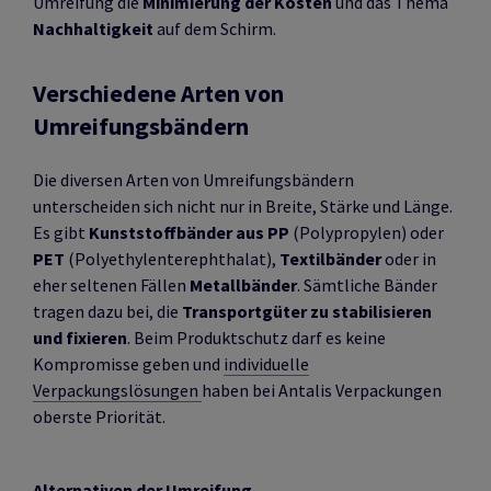
Umreifung die
Minimierung der Kosten
und das Thema
Nachhaltigkeit
auf dem Schirm.
Verschiedene Arten von
Umreifungsbändern
Die diversen Arten von Umreifungsbändern
unterscheiden sich nicht nur in Breite, Stärke und Länge.
Es gibt
Kunststoffbänder aus PP
(Polypropylen) oder
PET
(Polyethylenterephthalat),
Textilbänder
oder in
eher seltenen Fällen
Metallbänder
. Sämtliche Bänder
tragen dazu bei, die
Transportgüter zu stabilisieren
und fixieren
. Beim Produktschutz darf es keine
Kompromisse geben und
individuelle
Verpackungslösungen
haben bei Antalis Verpackungen
oberste Priorität.
Alternativen der Umreifung