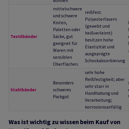
können
mittelschwere
reißfest.
und schwere
Polyesterfasern
Kisten,
(gewebt und
Paletten oder
heißverleimt)
Textilbänder
Säcke, gut
besitzen hohe
geeignet für
Elastizität und
Waren mit
ausgeprägte
sensiblen
Schockabsorbierung
Oberflächen.
sehr hohe
Reißfestigkeit; aber
Besonders
sehr starr in
Stahlbänder
schweres
Handhabung und
Packgut
Verarbeitung;
korrosionsanfällig
Was ist wichtig zu wissen beim Kauf von